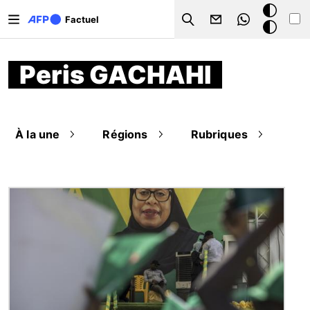
Aller au contenu principal
Mode
Factuel
Search
sombre
Peris GACHAHI
À la une
Régions
Rubriques
Image