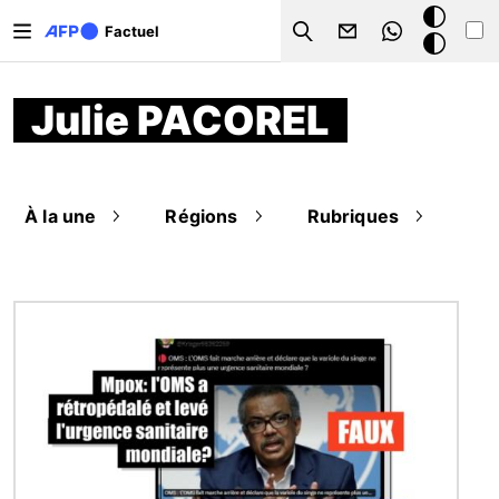
Aller au contenu principal
Mode
Factuel
Search
sombre
Julie PACOREL
À la une
Régions
Rubriques
Image