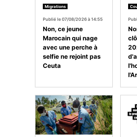
Migrations
Cou
Publié le 07/08/2026 à 14:55
Publ
Non, ce jeune
Non
Marocain qui nage
clô
avec une perche à
20
selfie ne rejoint pas
d'a
Ceuta
l'
l'A
Image
Image