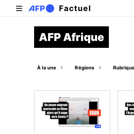
Aller au contenu principal
Factuel
AFP Afrique
À la une
Régions
Rubriqu
Image
Image