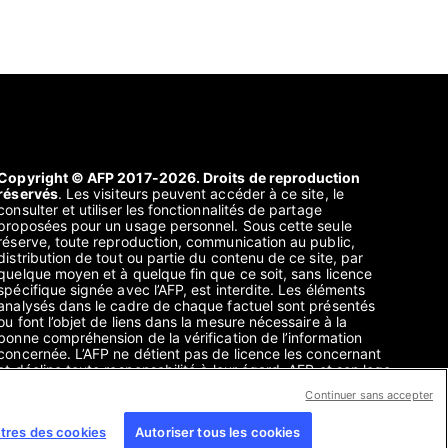
Copyright © AFP 2017-2026. Droits de reproduction
réservés
. Les visiteurs peuvent accéder à ce site, le
consulter et utiliser les fonctionnalités de partage
proposées pour un usage personnel. Sous cette seule
réserve, toute reproduction, communication au public,
distribution de tout ou partie du contenu de ce site, par
quelque moyen et à quelque fin que ce soit, sans licence
spécifique signée avec l’AFP, est interdite. Les éléments
analysés dans le cadre de chaque factuel sont présentés
ou font l’objet de liens dans la mesure nécessaire à la
bonne compréhension de la vérification de l’information
concernée. L’AFP ne détient pas de licence les concernant
et décline toute responsabilité à leur égard. AFP et son logo
sont des marques déposées.
Continuer sans accepter
tres des cookies
Autoriser tous les cookies