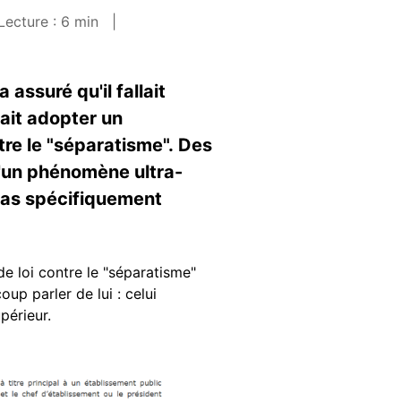
Lecture : 6 min
ssuré qu'il fallait
fait adopter un
re le "séparatisme". Des
d'un phénomène ultra-
t pas spécifiquement
de loi contre le "séparatisme"
up parler de lui : celui
périeur.