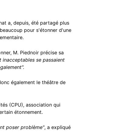
énat a, depuis, été partagé plus
 beaucoup pour s'étonner d'une
lementaire.
nner, M. Piednoir précise sa
t inacceptables se passaient
également".
t donc également le théâtre de
ités (CPU), association qui
certain étonnement.
ent poser problème"
, a expliqué