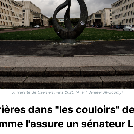
Université de Caen en mars 2020 (AFP / Sameer Al-doumy)
rières dans "les couloirs" d
mme l'assure un sénateur L