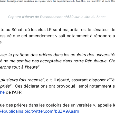
Capture d'écran de l'amendement n°630 sur le site du Sénat.
te au Sénat, où les élus LR sont majoritaires, le sénateur 
, assuré que cet amendement visait notamment à répondre aux
s.
ser la pratique des prières dans les couloirs des université
ié ne me semble pas acceptable dans notre République. C'es
rons tout à l'heure"
plusieurs fois recensé",
a-t-il ajouté
,
assurant disposer
d'"é
priés" .
Ces déclarations ont provoqué l'émoi notamment su
che
de l'AFP.
ue des prières dans les couloirs des universités », appelle 
Républicains
pic.twitter.com/bBZA9Aasrn