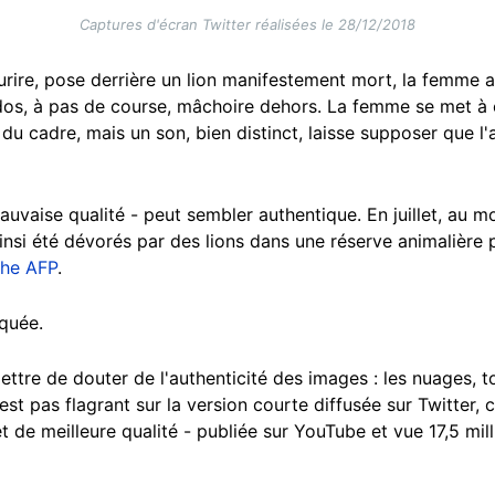
Captures d'écran Twitter réalisées le 28/12/2018
ourire, pose derrière un lion manifestement mort, la femme a
dos, à pas de course, mâchoire dehors. La femme se met à co
du cadre, mais un son, bien distinct, laisse supposer que l'
uvaise qualité - peut sembler authentique. En juillet, au m
ainsi été dévorés par des lions dans une réserve animalière 
he AFP
.
uquée.
ttre de douter de l'authenticité des images : les nuages, to
st pas flagrant sur la version courte diffusée sur Twitter, 
t de meilleure qualité - publiée sur YouTube et vue 17,5 mill