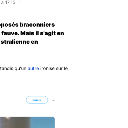
à 17:15
supposés braconniers
auve. Mais il s'agit en
ustralienne en
 tandis qu'un
autre
ironise sur le