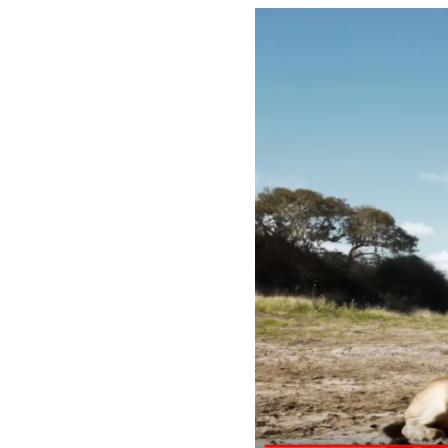
Image