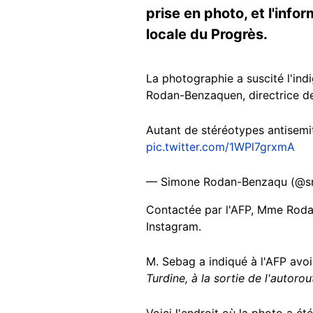
prise en photo, et l'info
locale du Progrès.
La photographie a suscité l'ind
Rodan-Benzaquen, directrice d
Autant de stéréotypes antisemit
pic.twitter.com/1WPl7grxmA
— Simone Rodan-Benzaqu (@s
Contactée par l'AFP, Mme Rodan
Instagram.
M. Sebag a indiqué à l'AFP avoi
Turdine, à la sortie de l'autoro
Voici l'endroit où la photo a ét