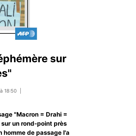
 éphémère sur
es"
à 18:50
ssage "Macron = Drahi =
 sur un rond-point près
 Un homme de passage l'a