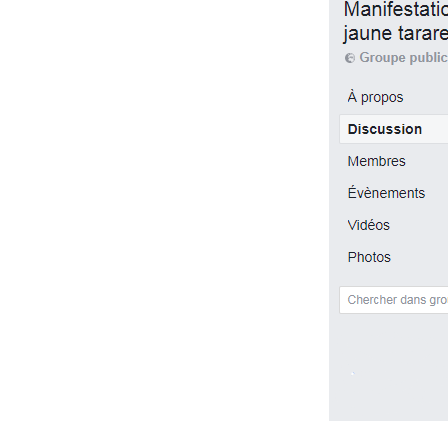
Image