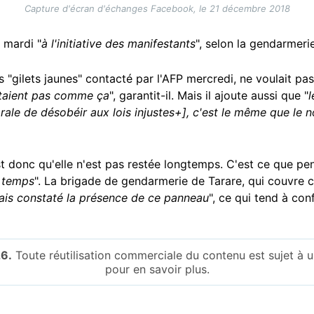
Capture d'écran d'échanges Facebook, le 21 décembre 2018
 mardi "
à l'initiative des manifestants
", selon la gendarmerie
s "gilets jaunes" contacté par l'AFP mercredi, ne voulait pas 
taient pas comme ça
", garantit-il. Mais il ajoute aussi que "
l
ale de désobéir aux lois injustes+], c'est le même que le nô
st donc qu'elle n'est pas restée longtemps. C'est ce que p
e temps
". La brigade de gendarmerie de Tarare, qui couvre c
ais constaté la présence de ce panneau
", ce qui tend à co
6.
Toute réutilisation commerciale du contenu est sujet à
pour en savoir plus.