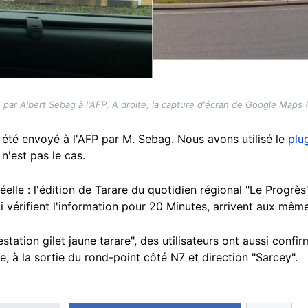
 par Albert Sebag à l'AFP. A droite, la capture d'écran de Google Maps
 a été envoyé à l'AFP par M. Sebag. Nous avons utilisé le
plu
 n'est pas le cas.
éelle : l'édition de Tarare du quotidien régional "Le Progrè
i vérifient l'information pour 20 Minutes, arrivent aux mê
ation gilet jaune tarare", des utilisateurs ont aussi confirm
e, à la sortie du rond-point côté N7 et direction "Sarcey".