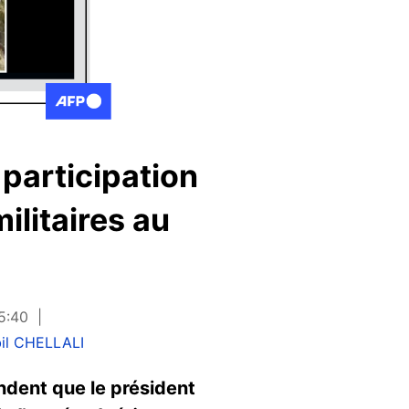
a participation
ilitaires au
15:40
bil CHELLALI
endent que le président