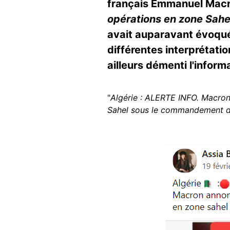
français Emmanuel Macro
opérations en zone Sahe
avait auparavant évoqué
différentes interprétati
ailleurs démenti l'inform
"
Algérie : ALERTE INFO. Macron 
Sahel sous le commandement d
Image