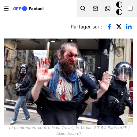
Aller au contenu principal
Mode
Factuel
Search
sombre
Onglets principaux
Partager sur :
Un manifestant contre la loi Travail, le 14 juin 2016 à Paris (AFP /
Alain Jocard)