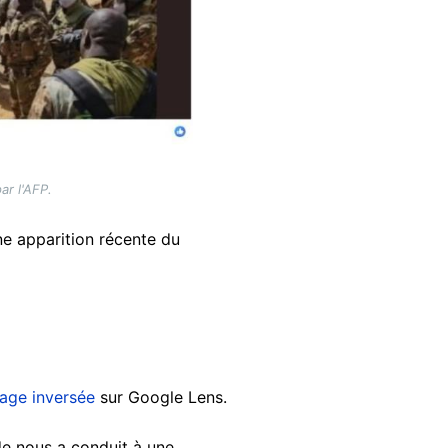
ar l'AFP.
ne apparition récente du
age inversée
sur Google Lens.
de nous a conduit à une