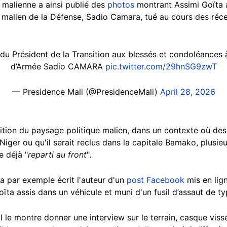
e malienne a ainsi publié des
photos
montrant Assimi Goïta a
e malien de la Défense, Sadio Camara, tué au cours des réce
u Président de la Transition aux blessés et condoléances à
d’Armée Sadio CAMARA
pic.twitter.com/29hnSG9zwT
— Presidence Mali (@PresidenceMali)
April 28, 2026
ition du paysage politique malien, dans un contexte où des
e Niger ou qu'il serait reclus dans la capitale Bamako, plus
e déjà "
reparti au front
".
, a par exemple écrit l'auteur d'un
post Facebook
mis en lign
ta assis dans un véhicule et muni d'un fusil d’assaut de t
l le montre donner une interview sur le terrain, casque viss