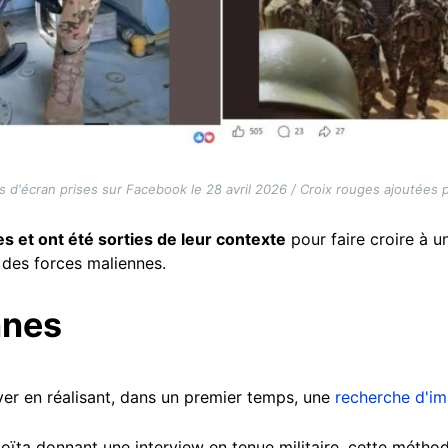
 d'écran prises sur Facebook le 28 avril 2026 / Croix rouges ajoutées p
 et ont été sorties de leur contexte
pour faire croire à u
 des forces maliennes.
nnes
ver en réalisant, dans un premier temps, une
recherche d'im
oïta donnant une interview en tenue militaire, cette métho