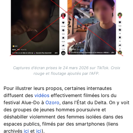
Captures d'écran prises le 24 mars 2026 sur TikTok. Croix
rouge et floutage ajoutés par l'AFP.
Pour illustrer leurs propos, certaines internautes
diffusent des
vidéos
effectivement filmées
lors du
festival Alue-Do à
Ozoro
, dans l'État du Delta. On y voit
des groupes de jeunes hommes poursuivre et
déshabiller violemment des femmes isolées dans des
espaces publics, filmés par des smartphones (liens
archivés
ici
et
ici
).