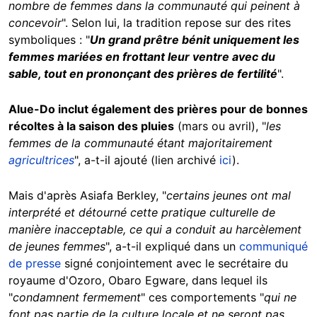
nombre de femmes dans la communauté qui peinent à
concevoir
".
Selon lui, la tradition repose sur des rites
symboliques : "
Un grand prêtre bénit uniquement les
femmes mariées en frottant leur ventre avec du
sable, tout en prononçant des prières de fertilité
".
Alue-Do inclut
également des prières pour de bonnes
récoltes à la saison des pluies
(mars ou avril), "
les
femmes de la communauté étant majoritairement
agricultrices
", a-t-il ajouté (lien archivé
ici
).
Mais d'après Asiafa Berkley,
"
certains jeunes ont mal
interprété et détourné cette pratique culturelle de
manière inacceptable, ce qui a conduit au harcèlement
de jeunes femmes
", a-t-il expliqué dans un
communiqué
de presse
signé conjointement avec le secrétaire du
royaume d'Ozoro, Obaro Egware, dans lequel ils
"
condamnent fermement
" ces comportements "
qui ne
font pas partie de la culture locale et ne seront pas