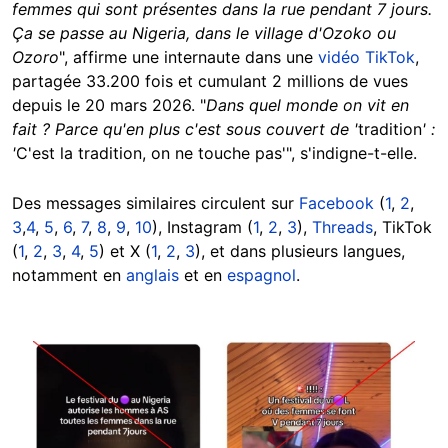
femmes qui sont présentes dans la rue pendant 7 jours.
Ça se passe au Nigeria,
dans le village d'Ozoko ou
Ozoro
", affirme une internaute dans une
vidéo TikTok
,
partagée 33.200 fois et cumulant 2 millions de vues
depuis le 20 mars 2026. "
Dans quel monde on vit en
fait ? Parce qu'en plus c'est sous couvert de '
tradition
' :
'
C'est la tradition, on ne touche pas'", s'indigne-t-elle.
Des messages similaires circulent sur
Facebook
(
1
,
2
,
3
,
4
,
5
,
6
,
7
,
8
,
9
,
10
), Instagram (
1
,
2
,
3
),
Threads
, TikTok
(
1
,
2
,
3
,
4
,
5
) et X (
1
,
2
,
3
), et dans plusieurs langues,
notamment en
anglais
et en
espagnol
.
Image