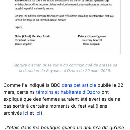
Capture d'écran prise sur X du communiqué de presse de
la direction du Royaume d'Ozoro du 20 mars 2026.
Comme l'a indiqué la BBC
dans cet article
publié le 22
mars, certains
témoins et habitants d'Ozoro
ont
expliqué que des femmes auraient été averties de ne
pas sortir à certains moments du festival
(liens
archivés
ici
et
ici
).
"
J'étais dans ma boutique quand un ami m'a dit qu'une