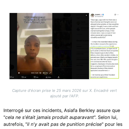
Image
Capture d'écran prise le 25 mars 2026 sur X. Encadré vert
ajouté par l'AFP.
Interrogé sur ces incidents,
Asiafa Berkley
assure que
"
cela ne s'était jamais produit auparavant
". Selon lui,
autrefois, "
il n'y avait pas de punition précise
" pour les