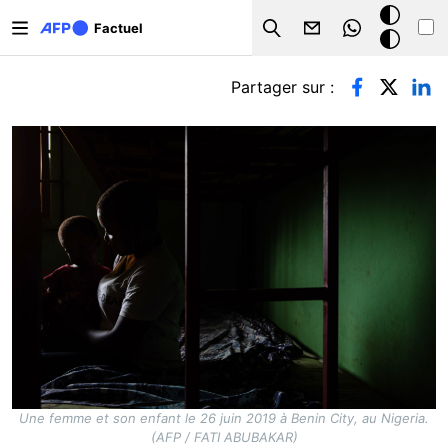
Aller au contenu principal
Mode
Factuel
Search
sombre
Onglets principaux
Partager sur :
Une femme et son enfant le 26 juin 2019 à Benin City, au Nigeria.
(AFP / FATI ABUBAKAR)