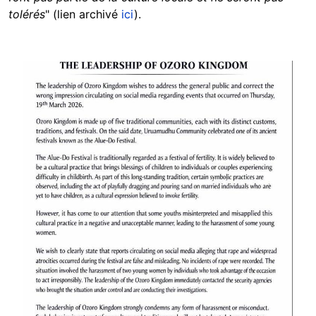
tolérés
" (
lien archivé
ici
)
.
Image