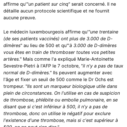
affirme qu'"
un patient sur cinq
" serait concerné. Il ne
détaille aucun protocole scientifique et ne fournit
aucune preuve.
Le médecin luxembourgeois affirme qu'"
une trentaine
(de ses patients vaccinés) ont plus de 3.000 de D-
dimères
" au lieu de 500 et qu"'
à 3.000 de D-dimères
vous êtes en train de thromboser toutes vos petites
artères.
" Mais comme l'a expliqué Marie-Antoinette
Sevestre-Pietri à l'AFP le 7 octobre, "
il n'y a pas de taux
normal de D-dimères.
" Ils peuvent augmenter avec
l'âge et fixer un seuil de 500 comme le Dr Ochs est
trompeur. "
Ils sont un marqueur biologique utile dans
plein de circonstances. On l'utilise en cas de suspicion
de thrombose, phlébite ou embolie pulmonaire, en se
disant que si c'est inférieur à 500, il n'y a pas de
thrombose, donc on utilise le négatif pour exclure
l'existence d'une thrombose, mais si c'est supérieur à
500, on ne peut rien dire."