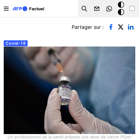
Aller au contenu principal
Mode
Factuel
Search
sombre
Onglets principaux
Partager sur :
Covid-19
Un professionnel de la santé prépare une dose de vaccin Pfizer