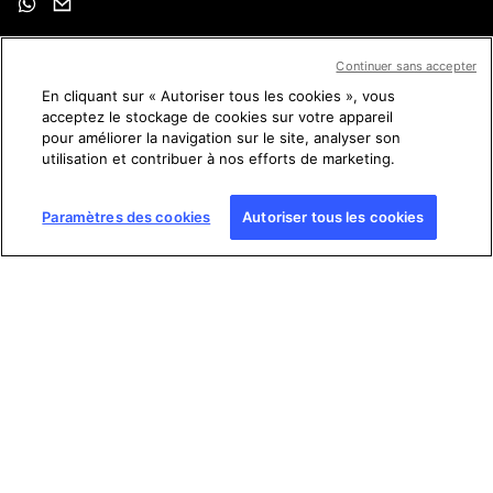
Nous suivre
Continuer sans accepter
En cliquant sur « Autoriser tous les cookies », vous
acceptez le stockage de cookies sur votre appareil
pour améliorer la navigation sur le site, analyser son
utilisation et contribuer à nos efforts de marketing.
Conditions générales d'utilisation (CGU)
Paramètres des cookies
Autoriser tous les cookies
Charte sur la protection des données personnelles
Mentions légales
Gestion des cookies
Plan du site
Copyright © AFP 2017-2026. Droits de reproduction
réservés
. Les visiteurs peuvent accéder à ce site, le consulter
et utiliser les fonctionnalités de partage proposées pour un
usage personnel. Sous cette seule réserve, toute reproduction,