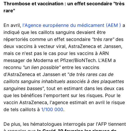
Thrombose et vaccination : un effet secondaire "très
rare"
En avril,
l'Agence européenne du médicament (AEM )
a
indiqué que les caillots sanguins devaient être
répertoriés comme un effet secondaire
"très rare"
des
deux vaccins à vecteur viral, AstraZeneca et Janssen,
mais ce n'est pas le cas pour les vaccins à ARN
messager de Moderna et Pfizer/BioNTech. L'AEM a
reconnu
"un lien possible"
entre les vaccins
d'AstraZeneca et Janssen et "
de très rares cas de
caillots sanguins inhabituels associés à des plaquettes
sanguines basses"
, tout en estimant dans les deux cas
que les bénéfices l'emportent sur les risques. Pour le
vaccin AstraZeneca, l'agence estimait en avril le risque
de tels caillots à
1/100 000
.
De plus, les hématologues interrogés par l'AFP tiennent
à rappeler que
le Covid-19 favorise les risques de