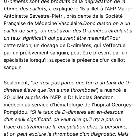
D-dimères sont des produits de la dégradation de la
fibrine des caillots,
a expliqué le 15 juillet à l'AFP Marie-
Antoinette Sevestre-Pietri, présidente de la Société
Française de Médecine Vasculaire.
Donc quand on a un
caillot de sang, on peut avoir des D-dimères circulant à
un taux significatif qui peuvent être mesurés".
Pour
cette raison, un dosage de D-dimères, qui s'effectue
par un prélèvement sanguin, peut être prescrit par un
spécialiste lorsqu'il suspecte la présence d'un caillot
sanguin
.
Seulement,
"ce n’est pas parce que l’on a un taux de D-
dimères élevé que l’on a une thrombose",
a nuancé le
20 juillet auprès de l'AFP le Dr Nicolas Gendron,
médecin au service d'hématologie de l'hôpital Georges-
Pompidou.
"Si le taux de D-dimères est en-dessous
d'un seuil significatif, ça veut dire qu’il n’y a pas de
trace d’activation de la coagulation chez la personne,
et on peut exclure la thrombose d'un diagnostic. Mais