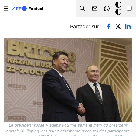
Aller au contenu principal
Mode
Factuel
Search
sombre
Onglets principaux
Partager sur :
Le président russe Vladimir Poutine serre la main du président
chinois Xi Jinping lors d'une cérémonie d'accueil des participants