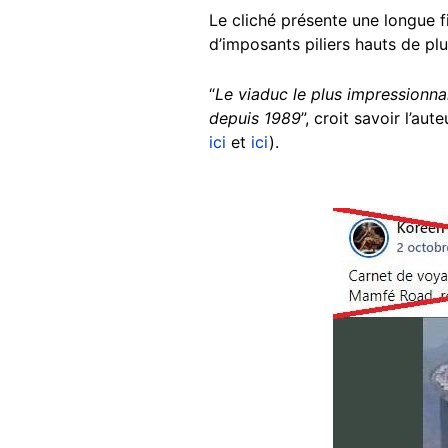
Le cliché présente une longue 
d’imposants piliers hauts de pl
“
Le viaduc le plus impressionn
depuis 1989
”, croit savoir l’a
ici
et
ici
).
Image