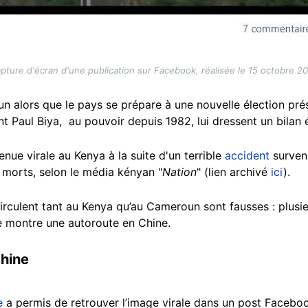
pture d'écran d'une publication sur Facebook, réalisée le 15 octobre 2
n alors que le pays se prépare à une nouvelle élection pré
t Paul Biya, au pouvoir depuis 1982, lui dressent un bilan 
ue virale au Kenya à la suite d'un terrible
accident
survenu
e morts, selon le média kényan "
Nation
" (lien archivé
ici
).
circulent tant au Kenya qu’au Cameroun sont fausses : plusie
e montre une autoroute en Chine.
hine
e
a permis de retrouver l’image virale dans un post Facebo