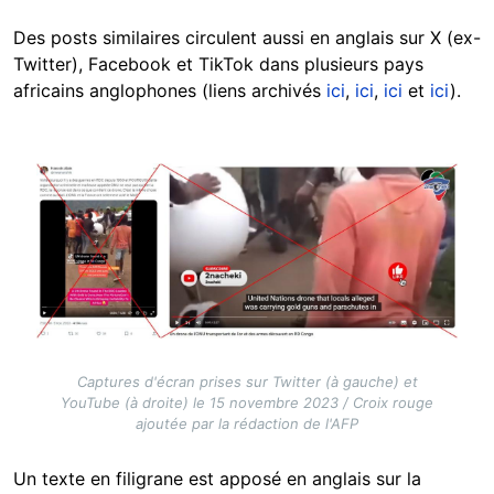
Des posts similaires circulent aussi en anglais sur X (ex-
Twitter), Facebook et TikTok dans plusieurs pays
africains anglophones (liens archivés
ici
,
ici
,
ici
et
ici
).
Image
Captures d'écran prises sur Twitter (à gauche) et
YouTube (à droite) le 15 novembre 2023 / Croix rouge
ajoutée par la rédaction de l'AFP
Un texte en filigrane est apposé en anglais sur la