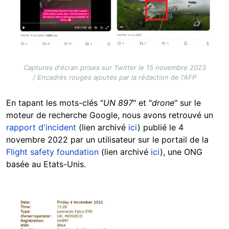
Captures d'écran prises sur Twitter le 15 novembre 2023
/ Encadrés rouges ajoutés par la rédaction de l'AFP
En tapant les mots-clés "
UN 897
" et "
drone
" sur le
moteur de recherche Google, nous avons retrouvé un
rapport d'incident
(lien archivé
ici
) publié le 4
novembre 2022 par un utilisateur sur le portail de la
Flight safety foundation
(lien archivé
ici
), une ONG
basée au Etats-Unis.
Image