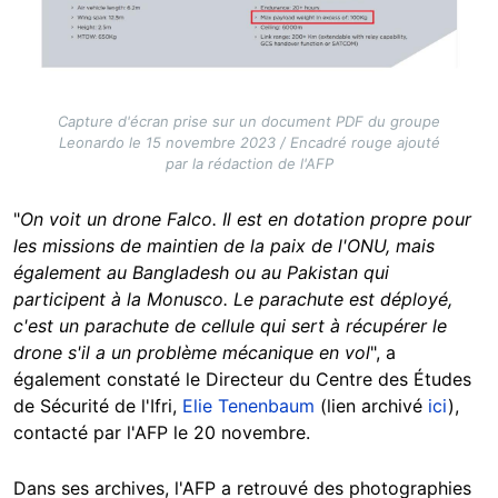
Capture d'écran prise sur un document PDF du groupe
Leonardo le 15 novembre 2023 / Encadré rouge ajouté
par la rédaction de l'AFP
"
On voit un drone Falco. Il est en dotation propre pour
les missions de maintien de la paix de l'ONU, mais
également au Bangladesh ou au Pakistan qui
participent à la Monusco. Le parachute est déployé,
c'est un parachute de cellule qui sert à récupérer le
drone s'il a un problème mécanique en vol
", a
également constaté le Directeur du Centre des Études
de Sécurité de l'Ifri,
Elie Tenenbaum
(lien archivé
ici
),
contacté par l'AFP le 20 novembre.
Dans ses archives, l'AFP a retrouvé des photographies