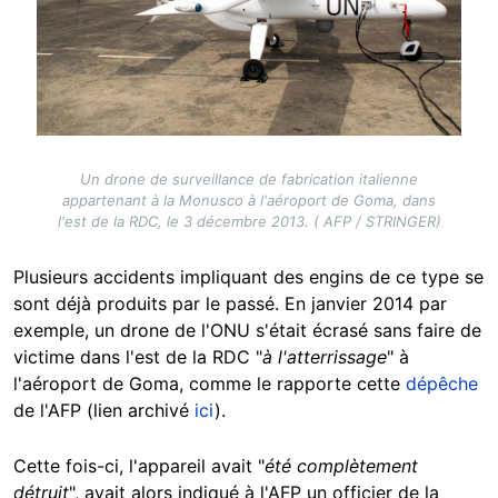
Un drone de surveillance de fabrication italienne
appartenant à la Monusco à l'aéroport de Goma, dans
l'est de la RDC, le 3 décembre 2013. ( AFP / STRINGER)
Plusieurs accidents impliquant des engins de ce type se
sont déjà produits par le passé. En janvier 2014 par
exemple, un drone de l'ONU s'était écrasé sans faire de
victime dans l'est de la RDC "
à l'atterrissage
" à
l'aéroport de Goma, comme le rapporte cette
dépêche
de l'AFP (lien archivé
ici
).
Cette fois-ci, l'appareil avait "
été complètement
détruit
", avait alors indiqué à l'AFP un officier de la