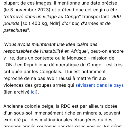
plupart de ces images. Il mentionne une date précise
(le 3 novembre 2023) et prétend que cet engin a été
"
retrouvé dans un village au Congo
" transportant "
900
pounds
[soit 400 kg, Ndlr]
d'or pur, d'armes et de
parachutes
".
"
Nous avons maintenant une idée claire des
responsables de l'instabilité en Afrique
", peut-on encore
y lire, dans un contexte où la Monusco - mission de
l'ONU en République démocratique du Congo - est très
critiquée par les Congolais. Il lui est notamment
reproché de ne pas avoir réussi à mettre fin aux
violences des groupes armés qui
sévissent dans le pays
(lien archivé
ici
).
Ancienne colonie belge, la RDC est par ailleurs dotée
d'un sous-sol immensément riche en minerais, souvent
exploité par des multinationales étrangères ou des
groupes armés soutenus par des pays voisins. En dépit