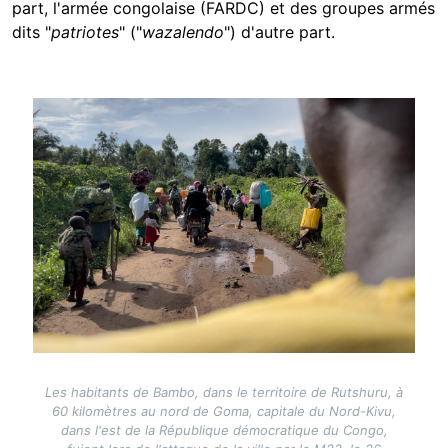
part, l'armée congolaise (FARDC) et des groupes armés
dits "
patriotes
" ("
wazalendo
") d'autre part.
Image
Les habitants de Bambo, dans le territoire de Rutshuru, à
60 kilomètres au nord de Goma, capitale du Nord-Kivu,
dans l'est de la République démocratique du Congo,