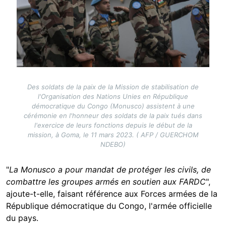
Des soldats de la paix de la Mission de stabilisation de
l'Organisation des Nations Unies en République
démocratique du Congo (Monusco) assistent à une
cérémonie en l'honneur des soldats de la paix tués dans
l'exercice de leurs fonctions depuis le début de la
mission, à Goma, le 11 mars 2023. ( AFP / GUERCHOM
NDEBO)
"
La Monusco a pour mandat de protéger les civils, de
combattre les groupes armés en soutien aux FARDC
",
ajoute-t-elle, faisant référence aux Forces armées de la
République démocratique du Congo, l'armée officielle
du pays.