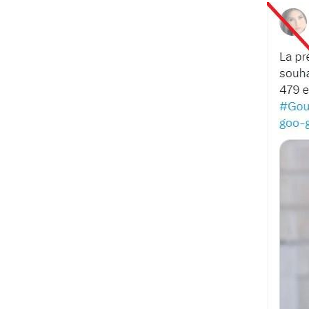
Image