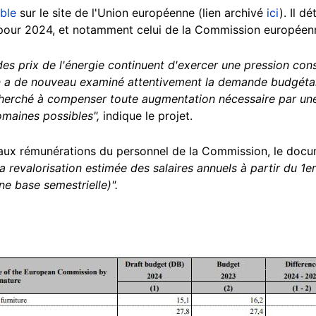
ble
sur le site de l'Union européenne (lien archivé
ici
). Il d
 pour 2024, et notamment celui de la Commission européen
e des prix de l'énergie continuent d'exercer une pression co
n a de nouveau examiné attentivement la demande budgétai
cherché à compenser toute augmentation nécessaire par une 
omaines possibles",
indique le projet.
 aux rémunérations du personnel de la Commission, le doc
a revalorisation estimée des salaires annuels à partir du 1er
ne base semestrielle)".