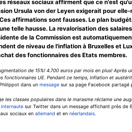
les réseaux sociaux affirment que ce n'est qu'
ion Ursula von der Leyen exigerait pour elle-
 Ces affirmations sont fausses. Le plan budgé
e telle hausse. La revalorisation des salaires
sidente de la Commission est automatiquement
endent de niveau de l'inflation à Bruxelles et 
'achat des fonctionnaires des Etats membres.
augmentation de 15%! 4.700 euros par mois en plus! Après u
es fonctionnaires UE. Pendant ce temps, inflation et austéri
 Philippot dans un
message
sur sa page Facebook partagé p
ge les classes populaires dans le marasme réclame une aug
 internaute
sur Twitter dans un message affichant près de 6
seaux sociaux en
allemand
et en
néerlandais
.