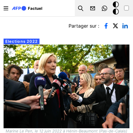
Aller au contenu principal
Mode
Factuel
Search
sombre
Onglets principaux
Partager sur :
Elections 2022
Marine Le Pen, le 12 juin 2022 à Hénin-Beaumont (Pas-de-Calais)