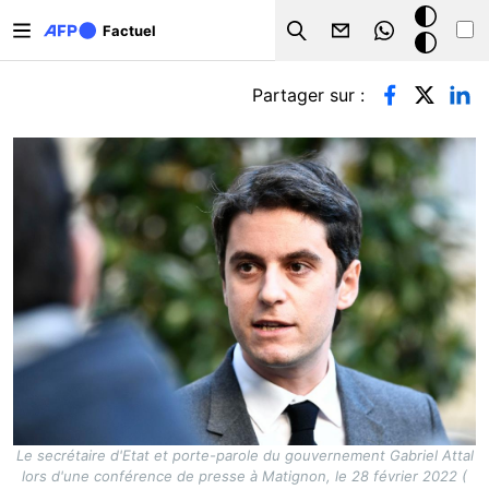
Aller au contenu principal
Mode
Factuel
Search
sombre
Onglets principaux
Partager sur :
Le secrétaire d'Etat et porte-parole du gouvernement Gabriel Attal
lors d'une conférence de presse à Matignon, le 28 février 2022 (