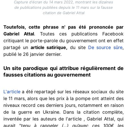
Capture d'écran du 14 mars 2022, montrant les dizaines
de publications publiées depuis le 11 mars sur la fausse
citation de Gabriel Attal
Toutefois, cette phrase n' pas été prononcée par
Gabriel Attal
. Toutes ces publications Facebook
critiquant le porte-parole du gouvernement ont en effet
partagé un
article satirique,
du site
De source sûre
,
publié le 26 janvier dernier.
Un site parodique qui attribue régulièrement de
fausses citations au gouvernement
L'article
a été repartagé sur les réseaux sociaux du site
le 11 mars, alors que les prix à la pompe ont atteint des
niveaux record ces derniers jours, notamment en raison
de la guerre en Ukraine. Dans la citation complète,
inventée par les auteurs de l'article , Gabriel Attal, qui
aurait "
tenu à rappeler (...) qu’avec ces 100€ les