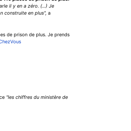
le il y en a zéro. (...) Je
n construite en plus",
a
ces de prison de plus. Je prends
ChezVous
rce
"les chiffres du ministère de