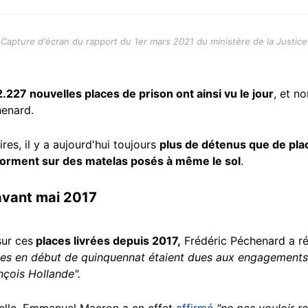
Capture d'écran du rapport du 1er mars 2021 du ministère de la Justice
.227 nouvelles places de prison ont ainsi vu le jour
, et n
chenard.
es, il y a aujourd'hui toujours
plus de détenus que de pla
 dorment sur des matelas posés à même le sol
.
avant mai 2017
sur ces
places livrées depuis 2017,
Frédéric Péchenard a r
vées en début de quinquennat étaient dues aux engagements 
nçois Hollande".
elle, Emmanuel Macron a en effet
affirmé
"ne pas vouloir r