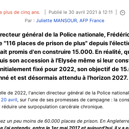
e plus de cinq ans.
Publié le 30 avril 2021 à 12:11
Par :
Juliette MANSOUR
,
AFP France
irecteur général de la Police nationale, Frédér
que "116 places de prison de plus" depuis l'él
vait promis d'en construire 15.000. En réalité,
puis son accession à l'Elysée même si leur cons
nitialement fixé pour 2022, son objectif de 15
onné et est désormais attendu à l'horizon 2027.
ielle de 2022, l'ancien directeur général de la Police natio
20 avril
, sur l'une de ses promesses de campagne : la const
 réduire une surpopulation carcérale chronique.
vez un peu moins de 60.000 places de prison. En Angleterre
j'ai entendu, entre le 1er mai 2017 et aujourd’hui, il y a 