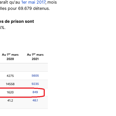
araît qu'au
1er mai 2017
,
mois
lles pour 69.679 détenus.
es de prison sont
06%.