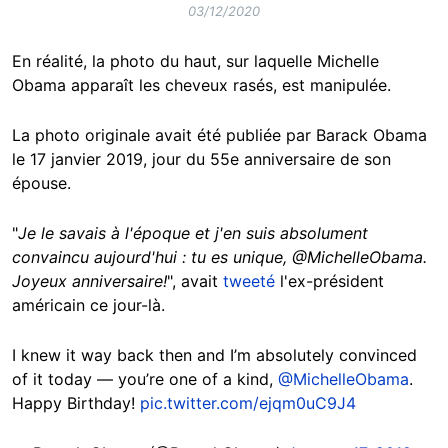
03/12/2020
En réalité, la photo du haut, sur laquelle Michelle
Obama apparaît les cheveux rasés, est manipulée.
La photo originale avait été publiée par Barack Obama
le 17 janvier 2019, jour du 55e anniversaire de son
épouse.
"
Je le savais à l'époque et j'en suis absolument
convaincu aujourd'hui : tu es unique, @MichelleObama.
Joyeux anniversaire!
", avait
tweeté
l'ex-président
américain ce jour-là.
I knew it way back then and I’m absolutely convinced
of it today — you’re one of a kind,
@MichelleObama
.
Happy Birthday!
pic.twitter.com/ejqm0uC9J4