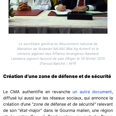
Le secrétaire général du Mouvement national de
libération de l’Azawad (MLNA) Bilal Ag Acherif et le
ministre algérien des Affaires étrangères Ramtane
Lamamra signent l’accord de paix d’Alger le 19 février 2015
(Faroud Batiche / AFP)
Création d’une zone de défense et de sécurité
Le CMA authentifie en revanche
un autre document
,
diffusé lui aussi sur les réseaux sociaux, qui annonce la
création d’une "
zone de défense et de sécurité
"
relevant
de son "
état-major
" dans le Gourma malien, une région