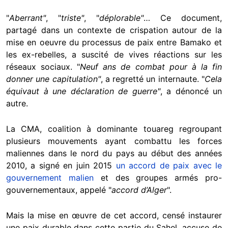
"
Aberrant
"
, "
triste
"
, "
déplorable
"
… Ce document,
partagé dans un contexte de crispation autour de la
mise en oeuvre du processus de paix entre Bamako et
les ex-rebelles, a suscité de vives réactions sur les
réseaux sociaux. "
Neuf ans de combat pour à la fin
donner une capitulation
"
, a regretté un internaute. "
Cela
équivaut à une déclaration de guerre"
, a dénoncé un
autre.
La CMA, coalition à dominante touareg regroupant
plusieurs mouvements ayant combattu les forces
maliennes dans le nord du pays au début des années
2010, a signé en juin 2015
un accord de paix avec le
gouvernement malien
et des groupes armés pro-
gouvernementaux, appelé "
accord d’Alger
".
Mais la mise en œuvre de cet accord, censé instaurer
une paix durable dans cette partie du Sahel, accuse de