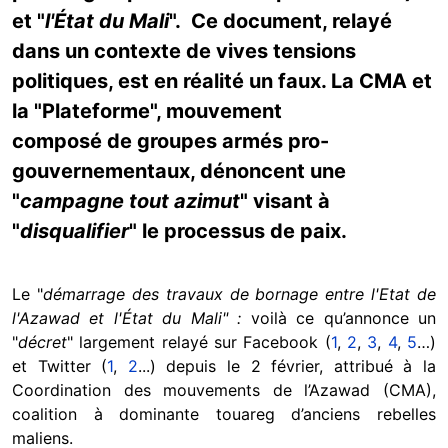
et "
l'État du Mali
".
Ce document, relayé
dans un contexte de vives tensions
politiques, est en réalité un faux. La CMA et
la "Plateforme", mouvement
composé de groupes armés pro-
gouvernementaux, dénoncent une
"
campagne tout azimut
" visant à
"
disqualifier
" le processus de paix.
Le "
démarrage des travaux de bornage entre l'Etat de
l'Azawad et l'État du Mali" :
voilà ce qu’annonce un
"
décret
" largement relayé sur Facebook (
1
,
2
,
3
,
4
,
5
…)
et Twitter (
1
,
2
...) depuis le 2 février, attribué à la
Coordination des mouvements de l’Azawad (CMA),
coalition à dominante touareg d’anciens rebelles
maliens.