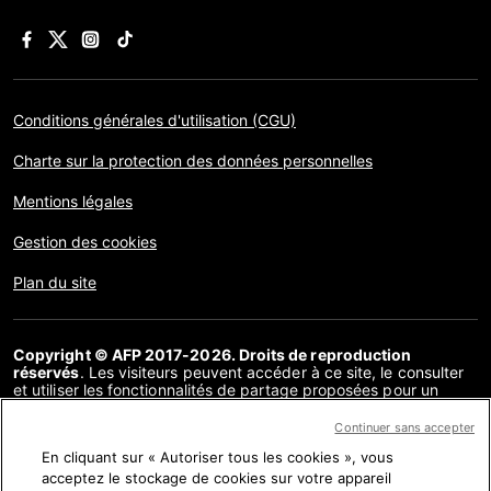
Conditions générales d'utilisation (CGU)
Charte sur la protection des données personnelles
Mentions légales
Gestion des cookies
Plan du site
Copyright © AFP 2017-2026. Droits de reproduction
réservés
. Les visiteurs peuvent accéder à ce site, le consulter
et utiliser les fonctionnalités de partage proposées pour un
usage personnel. Sous cette seule réserve, toute reproduction,
communication au public, distribution de tout ou partie du
Continuer sans accepter
contenu de ce site, par quelque moyen et à quelque fin que ce
En cliquant sur « Autoriser tous les cookies », vous
soit, sans licence spécifique signée avec l’AFP, est interdite. Les
éléments analysés dans le cadre de chaque factuel sont
acceptez le stockage de cookies sur votre appareil