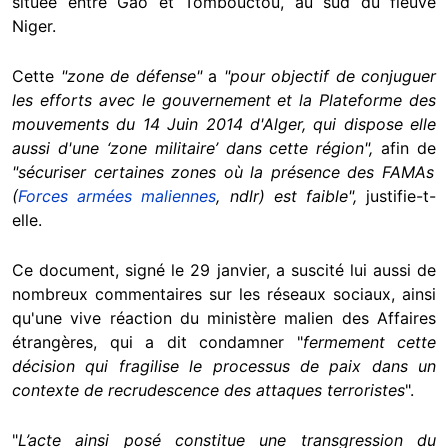
située entre Gao et Tombouctou, au sud du fleuve
Niger.
Cette
"
zone de défense
"
a
"
pour objectif de conjuguer
les efforts avec le gouvernement et la Plateforme des
mouvements du 14 Juin 2014 d'Alger, qui dispose elle
aussi d'une ‘zone militaire’ dans cette région
",
afin de
"
sécuriser certaines zones où la présence des FAMAs
(
Forces armées maliennes
, ndlr) est faible
",
justifie-t-
elle.
Ce document, signé le 29 janvier, a suscité lui aussi de
nombreux commentaires sur les réseaux sociaux, ainsi
qu'une vive réaction du ministère malien des Affaires
étrangères, qui a dit condamner "
fermement cette
décision qui fragilise le processus de paix dans un
contexte de recrudescence des attaques terroristes
".
"
L’acte ainsi posé constitue une transgression du