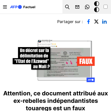
Aller au contenu principal
Mode
Factuel
Search
sombre
Onglets principaux
Partager sur :
Attention, ce document attribué aux
ex-rebelles indépendantistes
touaregs est un faux