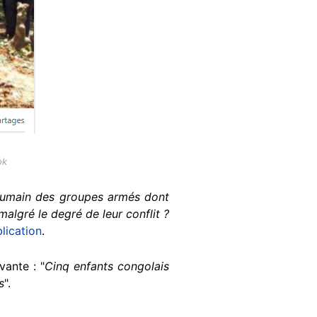
ok
inhumain des groupes armés dont
algré le degré de leur conflit ?
blication
.
ante : "
Cinq enfants congolais
s
".