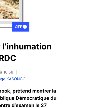
 l’inhumation
 RDC
à 18:58
nge KASONGO
book, prétend montrer la
ublique Démocratique du
centre d’examen le 27