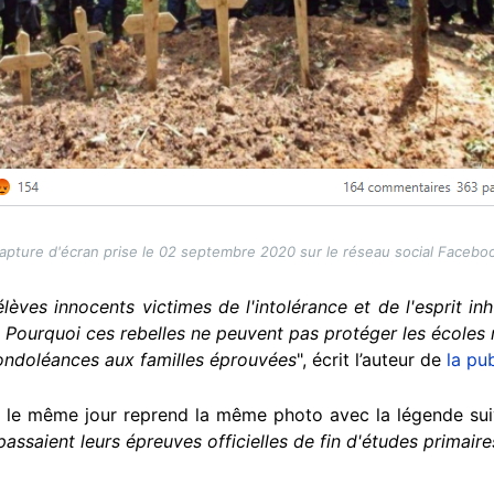
apture d'écran prise le 02 septembre 2020 sur le réseau social Facebo
élèves innocents victimes de l'intolérance et de l'esprit 
. Pourquoi ces rebelles ne peuvent pas protéger les écoles m
condoléances aux familles éprouvées
", écrit l’auteur de
la pu
 le même jour reprend la même photo avec la légende suiv
passaient leurs épreuves officielles de fin d'études primaire