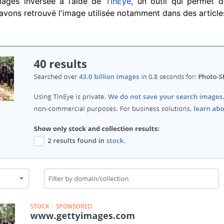
ages inversée à l’aide de
TinEye
, un outil qui permet d
avons retrouvé l'image utilisée notamment dans des articl