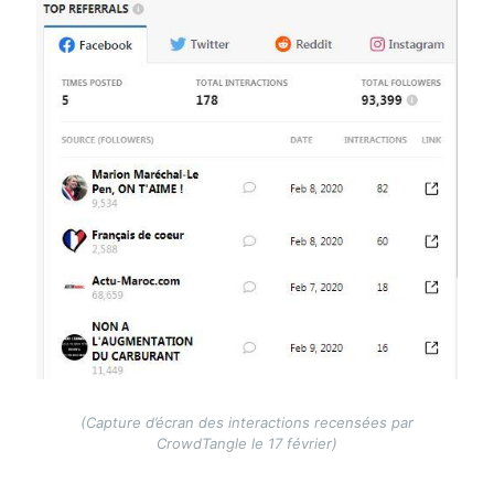
(Capture d’écran des interactions recensées par
CrowdTangle le 17 février)