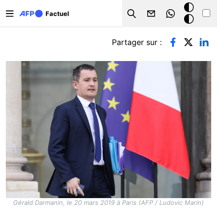
Aller au contenu principal
Mode
Factuel
Search
sombre
Onglets principaux
Partager sur :
Gérald Darmanin, le 20 mars 2019 à Paris (AFP / Ludovic Marin)