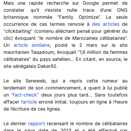
Mais une rapide recherche sur Google permet de
constater qu’il n’existe nulle trace d’une ONG
britannique nommée “Family Optimize”. La seule
occurrence de ces termes renvoie à
des articles
de
“
clickbaiting
” (contenu alléchant pensé pour générer du
clic) évoquant “
le nombre de Marocaines célibataires
”.
Un
article similaire
, posté le 2 mars sur le site
mauritanien Taqadoum, évoquait “1,6 million de femmes
célibataires” du pays sahélien… En citant, en source, le
site sénégalais Dakar92.
Le site Seneweb, qui a repris cette rumeur au
lendemain de son commencement, a quant à lui publié
un
“fact-check”
deux jours plus tard… Sans toutefois
effacer
l’article
erroné initial, toujours en ligne à l’heure
de l’écriture de ces lignes.
Le dernier
rapport
recensant le nombre de célibataires
dans le pays date de 2013 et a été effectué par