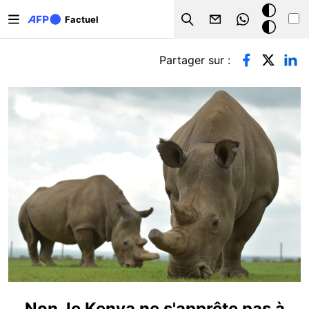
Aller au contenu principal
Mode
Factuel
Search
sombre
Onglets principaux
Partager sur :
Non, le Kenya ne s'apprête pas à