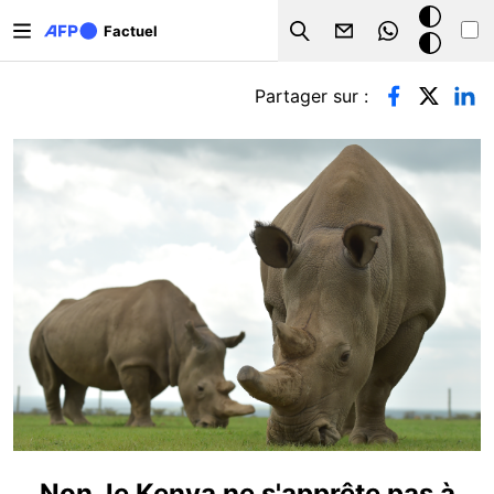
Aller au contenu principal
Mode
Factuel
Search
sombre
Onglets principaux
Partager sur :
Non, le Kenya ne s'apprête pas à