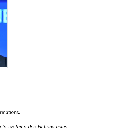
ormations.
 le système des Nations unies,