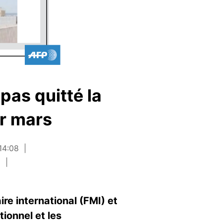
pas quitté la
er mars
 14:08
n
re international (FMI) et
ionnel et les