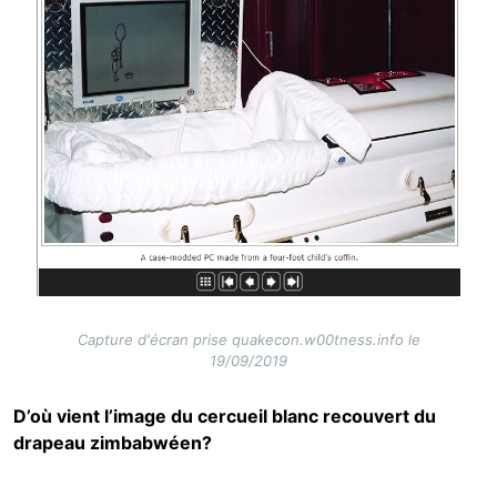
Capture d'écran prise quakecon.w00tness.info le
19/09/2019
D’où vient l’image du cercueil blanc recouvert du
drapeau zimbabwéen?