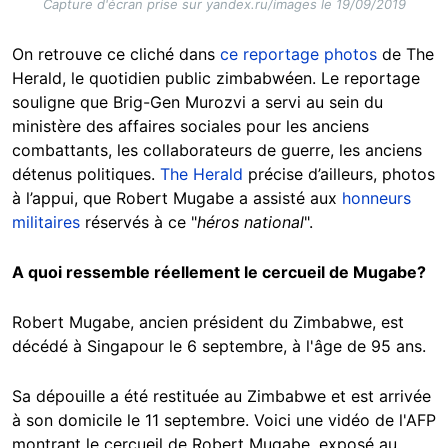
Capture d'écran prise sur yandex.ru/images le 19/09/2019
On retrouve ce cliché dans
ce reportage photos
de The
Herald, le quotidien public zimbabwéen. Le reportage
souligne que Brig-Gen Murozvi a servi au sein du
ministère des affaires sociales pour les anciens
combattants, les collaborateurs de guerre, les anciens
détenus politiques.
The Herald
précise d’ailleurs, photos
à l’appui, que Robert Mugabe a assisté aux
honneurs
militaires
réservés à ce "
héros national
".
A quoi ressemble réellement le cercueil de Mugabe?
Robert Mugabe, ancien président du Zimbabwe, est
décédé à Singapour le 6 septembre, à l'âge de 95 ans.
Sa dépouille a été restituée au Zimbabwe et est arrivée
à son domicile le 11 septembre. Voici une vidéo de l'AFP
montrant le cercueil de Robert Mugabe, exposé au