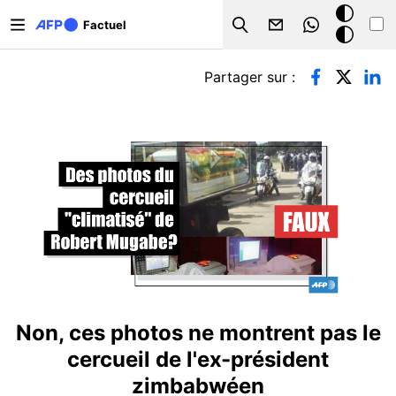
Aller au contenu principal
Mode
Factuel
Search
sombre
Onglets principaux
Partager sur :
Non, ces photos ne montrent pas le
cercueil de l'ex-président
zimbabwéen