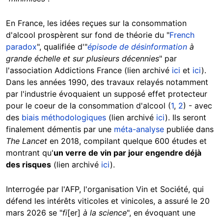
En France, les idées reçues sur la consommation
d'alcool prospèrent sur fond de théorie du "
French
paradox
", qualifiée d'"
épisode de désinformation
à
grande échelle et sur plusieurs décennies
" par
l'association Addictions France (lien archivé
ici
et
ici
).
Dans les années 1990, des travaux relayés notamment
par l'industrie évoquaient un supposé effet protecteur
pour le coeur de la consommation d'alcool (
1
,
2
) - avec
des
biais méthodologiques
(lien archivé
ici
). Ils seront
finalement démentis par une
méta-analyse
publiée dans
The Lancet
en 2018, compilant quelque 600 études et
montrant qu'
un verre de vin par jour engendre déjà
des risques
(lien archivé
ici
).
Interrogée par l'AFP, l'organisation Vin et Société, qui
défend les intérêts viticoles et vinicoles, a assuré le 20
mars 2026 se "
fi
[er]
à la science
", en évoquant une