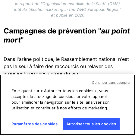
le rapport de l'Organisation mondiale de la Santé (OMS)
intitulé "Alcohol marketing in the WHO European Region"
et publié en 2020
Campagnes de prévention "
au point
mort
"
Dans l'arène politique, le Rassemblement national n'est
pas le seul à faire des raccourcis ou relayer des
arguments erronés autour du vin.
Continuer sans accepter
Promettant
qu'il ne durcirait pas la loi Evin, Emmanuel
En cliquant sur « Autoriser tous les cookies », vous
Macron avait confié qu'il avait l'habitude de "
boire du
acceptez le stockage de cookies sur votre appareil
pour améliorer la navigation sur le site, analyser son
vin le midi et le soir
" - "
trop
",
avait alors relevé
utilisation et contribuer à nos efforts de marketing.
l'épidémiologiste Catherine Hill (liens archivés
ici
et
ici
).
"
Il y a un fléau de santé publique
quand la jeunesse se
Paramètres des cookies
Autoriser tous les cookies
saoule à vitesse accélérée avec des alcools forts ou de
la bière, mais ce n'est pas avec le vin
", avait-il aussi fait