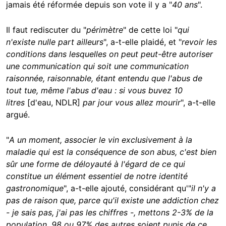
jamais été réformée depuis son vote il y a "
40 ans
".
Il faut rediscuter du "
périmètre
" de cette loi "
qui
n'existe nulle part ailleurs
", a-t-elle plaidé, et "
revoir les
conditions dans lesquelles on peut peut-être autoriser
une communication qui soit une communication
raisonnée, raisonnable, étant entendu que l'abus de
tout tue, même l'abus d'eau : si vous buvez 10
litres
[d'eau, NDLR]
par jour vous allez mourir
", a-t-elle
argué.
"
A un moment, associer le vin exclusivement à la
maladie qui est la conséquence de son abus, c'est bien
sûr une forme de déloyauté à l'égard de ce qui
constitue un élément essentiel de notre identité
gastronomique
", a-t-elle ajouté, considérant qu'"
il n'y a
pas de raison que, parce qu'il existe une addiction chez
- je sais pas, j'ai pas les chiffres -, mettons 2-3% de la
population, 98 ou 97% des autres soient punis de ce