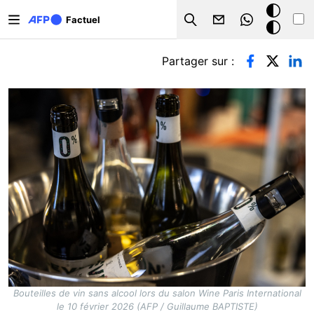
Aller au contenu principal
Mode
Factuel
Search
sombre
Onglets principaux
Partager sur :
Bouteilles de vin sans alcool lors du salon Wine Paris International
le 10 février 2026 (AFP / Guillaume BAPTISTE)