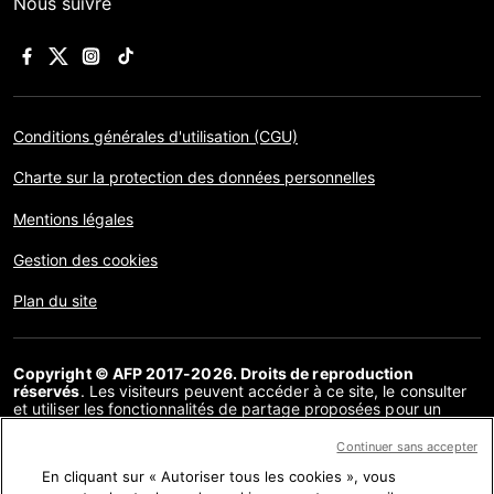
Nous suivre
Conditions générales d'utilisation (CGU)
Charte sur la protection des données personnelles
Mentions légales
Gestion des cookies
Plan du site
Copyright © AFP 2017-2026. Droits de reproduction
réservés
. Les visiteurs peuvent accéder à ce site, le consulter
et utiliser les fonctionnalités de partage proposées pour un
usage personnel. Sous cette seule réserve, toute reproduction,
communication au public, distribution de tout ou partie du
Continuer sans accepter
contenu de ce site, par quelque moyen et à quelque fin que ce
En cliquant sur « Autoriser tous les cookies », vous
soit, sans licence spécifique signée avec l’AFP, est interdite. Les