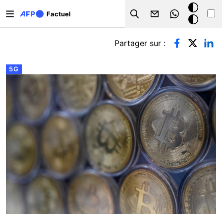
Aller au contenu principal
Mode
Factuel
Search
sombre
Onglets principaux
Partager sur :
5G