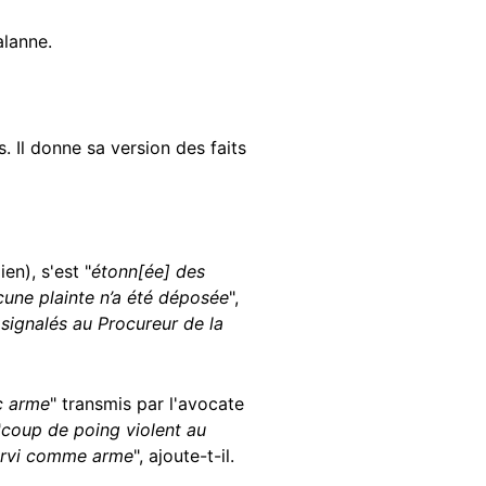
alanne.
. Il donne sa version des faits
n), s'est "
étonn[ée]
des
cune plainte n’a été déposée
",
t signalés au Procureur de la
c arme
" transmis par l'avocate
"
coup de poing violent au
servi comme arme
", ajoute-t-il.