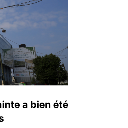
)
inte a bien été
s