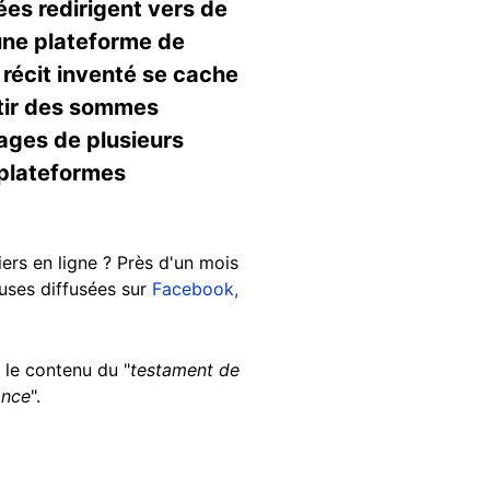
ées redirigent vers de
une plateforme de
 récit inventé se cache
stir des sommes
nages de plusieurs
 plateformes
iers en ligne ? Près d'un mois
euses diffusées sur
Facebook,
 le contenu du "
testament de
ance
".