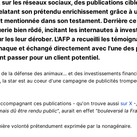
ur les réseaux sociaux, des publications cibl
relatant son prétendu enrichissement grâce à 
ait mentionnée dans son testament. Derrière ce
ie bien rôdé, incitant les internautes à inve
 les leur dérober. L'AFP a recueilli les témoig
rnaque et échangé directement avec l'une des
nt passer pour un client potentiel.
, de la défense des animaux... et des investissements financ
s, la star est au coeur d'une campagne de publicités tromp
accompagnant ces publications - qu'on trouve aussi
sur X
-,
mais dû être rendu public
", aurait en effet "
bouleversé la Fr
nière volonté prétendument exprimée par la nonagénaire.