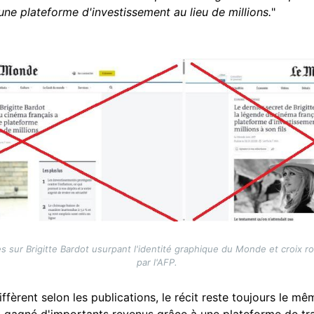
s une plateforme d'investissement au lieu de millions.
"
es sur Brigitte Bardot usurpant l'identité graphique du Monde et croix r
par l'AFP.
diffèrent selon les publications, le récit reste toujours le m
it gagné d'importants revenus grâce à une plateforme de tr