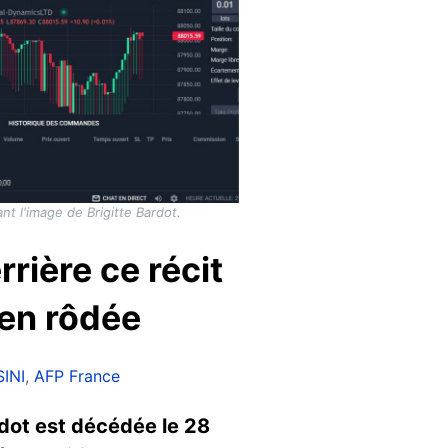
nt l'image de Brigitte Bardot.
rrière ce récit
ien rôdée
SINI
,
AFP France
rdot est décédée le 28