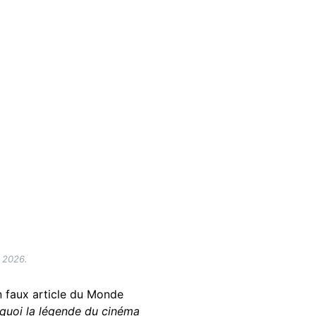
r 2026.
un faux article du Monde
urquoi la légende du cinéma