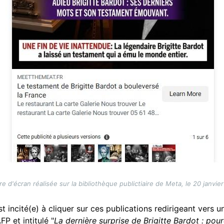
e d'écran réalisée sur la bibliothèque publictiaire de Meta, le 20 janvie
est incité(e) à cliquer sur ces publications redirigeant vers 
P et intitulé "
La dernière surprise de Brigitte Bardot : po