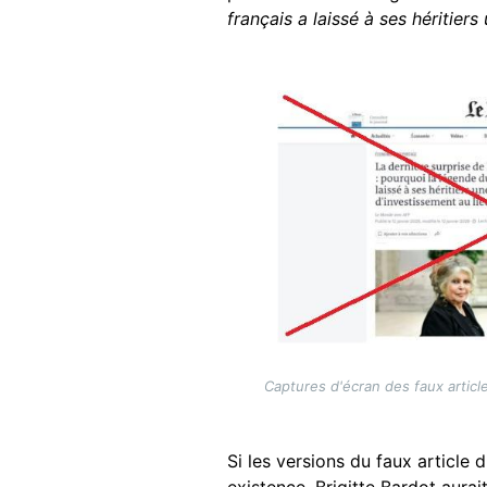
français a laissé à ses héritier
Image
Captures d'écran des faux articl
Si les versions du faux article 
existence, Brigitte Bardot aura