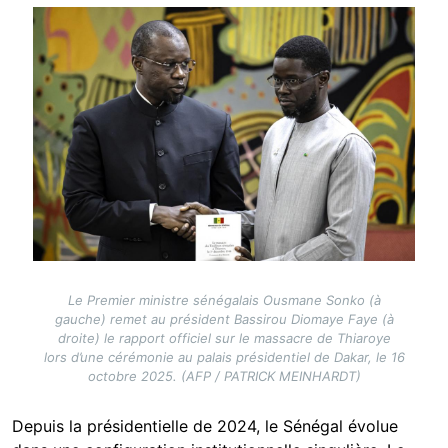
Image
Le Premier ministre sénégalais Ousmane Sonko (à
gauche) remet au président Bassirou Diomaye Faye (à
droite) le rapport officiel sur le massacre de Thiaroye
lors d’une cérémonie au palais présidentiel de Dakar, le 16
octobre 2025. (AFP / PATRICK MEINHARDT)
Depuis la présidentielle de 2024, le Sénégal évolue