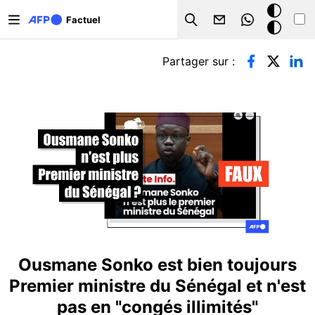
Aller au contenu principal
Mode
Factuel
Search
sombre
Onglets principaux
Partager sur :
Ousmane Sonko est bien toujours
Premier ministre du Sénégal et n'est
pas en "congés illimités"