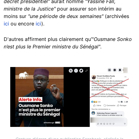
décret présidentiel"
aurait nommé
"Yassine Fall,
ministre de la Justice"
pour assurer son intérim au
moins sur
"une période de deux semaines"
(archivées
ici
ou encore
ici
).
D'autres affirment plus clairement qu’"
Ousmane Sonko
n’est plus le Premier ministre du Sénégal"
.
Image
Capture d'écran d'une publication Facebook, réalisée le