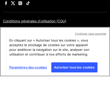
Conditions générales d'utilisation (CGU)
Charte sur la protection des données personnelles
Continuer sans accepter
Mentions légales
En cliquant sur « Autoriser tous les cookies », vous
acceptez le stockage de cookies sur votre appareil
Gestion des cookies
pour améliorer la navigation sur le site, analyser son
utilisation et contribuer à nos efforts de marketing.
Plan du site
Paramètres des cookies
Autoriser tous les cookies
Copyright © AFP 2017-2026. Droits de reproduction
réservés
. Les visiteurs peuvent accéder à ce site, le consulter
et utiliser les fonctionnalités de partage proposées pour un
usage personnel. Sous cette seule réserve, toute reproduction,
communication au public, distribution de tout ou partie du
contenu de ce site, par quelque moyen et à quelque fin que ce
soit, sans licence spécifique signée avec l’AFP, est interdite. Les
éléments analysés dans le cadre de chaque factuel sont
présentés ou font l’objet de liens dans la mesure nécessaire à la
bonne compréhension de la vérification de l’information