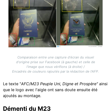
Comparaison entre une capture d'écran du visuel
d'origine prise sur Facebook (à gauche) et celle de
l'image que nous vérifions (à droite) /
Encadrés de couleurs rajoutés par la rédaction de l'AFP.
Le texte "
AFC/M23 Peuple Uni, Digne et Prospère"
ainsi
que le logo avec l'aigle ont sans doute ensuite été
ajoutés au montage.
Démenti du M23