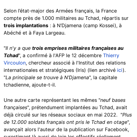
Selon l’état-major des Armées français, la France
compte près de 1.000 militaires au Tchad, répartis sur
trois implantations
: à N’Djamena (camp Kossei), à
Abéché et à Faya Largeau.
"
Il n'y a que
trois emprises militaires françaises au
Tchad
", a confirmé à l'AFP le 12 décembre
Thierry
Vircoulon
, chercheur associé à l'Institut des relations
internationales et stratégiques (Iris) (lien archivé
ici
).
"
La principale se trouve à N’Djamena
", la capitale
tchadienne, ajoute-t-il.
Une autre carte représentant les mêmes "
neuf bases
françaises
", prétendument implantées au Tchad, avait
déjà circulé sur les réseaux sociaux en mai 2022. "
Plus
de 12.000 soldats français ont pris le Tchad en otage
",
avançait alors l'auteur de la publication sur Facebook,
surestimant là aussi de loin les effectifs réellement