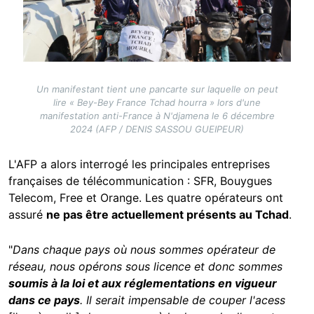
Un manifestant tient une pancarte sur laquelle on peut
lire « Bey-Bey France Tchad hourra » lors d'une
manifestation anti-France à N'djamena le 6 décembre
2024 (AFP / DENIS SASSOU GUEIPEUR)
L'AFP a alors interrogé les principales entreprises
françaises de télécommunication : SFR, Bouygues
Telecom, Free et Orange. Les quatre opérateurs ont
assuré
ne pas être actuellement présents au Tchad
.
"
Dans chaque pays où nous sommes opérateur de
réseau, nous opérons sous licence et donc sommes
soumis à la loi et aux réglementations en vigueur
dans ce pays
. Il serait impensable de couper l'acess