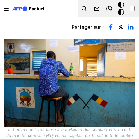
Aller au contenu principal
Mode
Factuel
Search
sombre
Onglets principaux
Partager sur :
Un homme boit une bière à la « Maison des combattants » à côté
du marché central à N'Djamena, capitale du Tchad, le 5 décembre