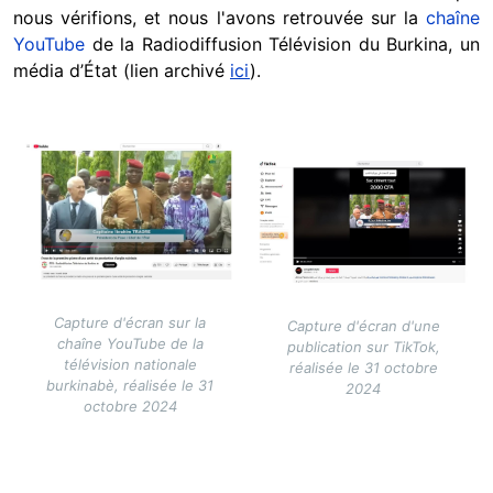
nous vérifions, et nous l'avons retrouvée sur la
chaîne
YouTube
de la Radiodiffusion Télévision du Burkina, un
média d’État (lien archivé
ici
).
Image
Image
Capture d'écran sur la
Capture d'écran d'une
chaîne YouTube de la
publication sur TikTok,
télévision nationale
réalisée le 31 octobre
burkinabè, réalisée le 31
2024
octobre 2024