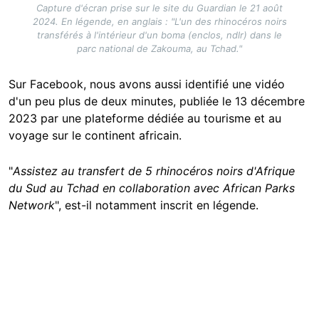
Capture d'écran prise sur le site du Guardian le 21 août
2024. En légende, en anglais : "L'un des rhinocéros noirs
transférés à l'intérieur d'un boma (enclos, ndlr) dans le
parc national de Zakouma, au Tchad."
Sur Facebook, nous avons aussi identifié une vidéo
d'un peu plus de deux minutes, publiée le 13 décembre
2023 par une plateforme dédiée au tourisme et au
voyage sur le continent africain.
"
Assistez au transfert de 5 rhinocéros noirs d'Afrique
du Sud au Tchad en collaboration avec African Parks
Network
", est-il notamment inscrit en légende.