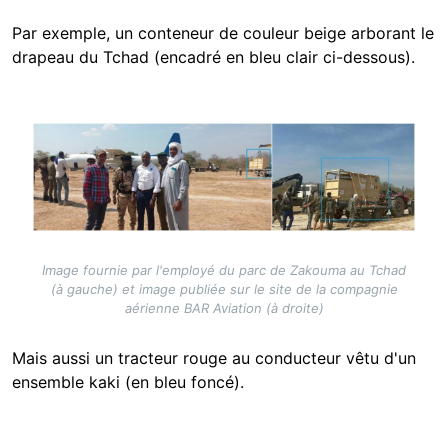
Par exemple, un conteneur de couleur beige arborant le
drapeau du Tchad (encadré en bleu clair ci-dessous).
Image
Image fournie par l'employé du parc de Zakouma au Tchad
(à gauche) et image publiée sur le site de la compagnie
aérienne BAR Aviation (à droite)
Mais aussi un tracteur rouge au conducteur vêtu d'un
ensemble kaki (en bleu foncé).