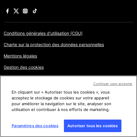
Conditions générales d'utilisation (CGU)
Charte sur la protection des données personnelles
Mentions légales
Gestion des cookies
Plan du site
Continuer sans accepter
En cliquant sur « Autoriser tous les cookies », vous
acceptez le stockage de cookies sur votre appareil
Copyright © AFP 2017-2026. Droits de reproduction
réservés
. Les visiteurs peuvent accéder à ce site, le consulter
pour améliorer la navigation sur le site, analyser son
et utiliser les fonctionnalités de partage proposées pour un
utilisation et contribuer à nos efforts de marketing.
usage personnel. Sous cette seule réserve, toute reproduction,
communication au public, distribution de tout ou partie du
contenu de ce site, par quelque moyen et à quelque fin que ce
Paramètres des cookies
Autoriser tous les cookies
soit, sans licence spécifique signée avec l’AFP, est interdite. Les
éléments analysés dans le cadre de chaque factuel sont