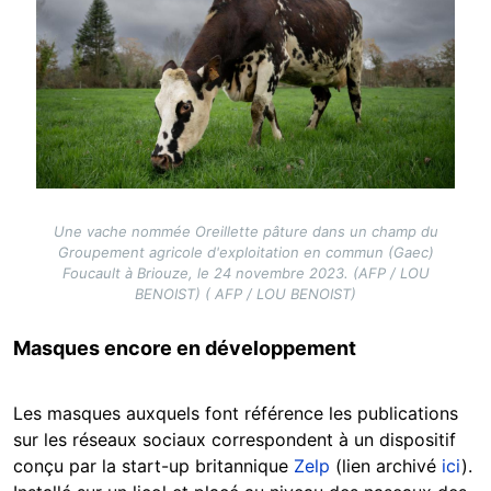
Une vache nommée Oreillette pâture dans un champ du
Groupement agricole d'exploitation en commun (Gaec)
Foucault à Briouze, le 24 novembre 2023. (AFP / LOU
BENOIST) ( AFP / LOU BENOIST)
Masques encore en développement
Les masques auxquels font référence les publications
sur les réseaux sociaux correspondent à un dispositif
conçu par la start-up britannique
Zelp
(lien archivé
ici
).