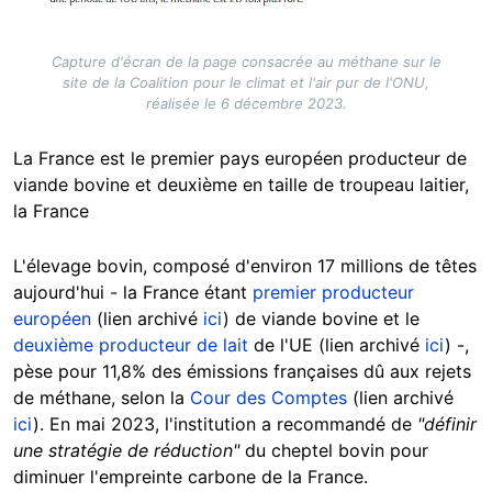
Capture d'écran de la page consacrée au méthane sur le
site de la Coalition pour le climat et l'air pur de l'ONU,
réalisée le 6 décembre 2023.
La France est le premier pays européen producteur de
viande bovine et deuxième en taille de troupeau laitier,
la France
L'élevage bovin, composé d'environ 17 millions de têtes
aujourd'hui - la France étant
premier producteur
européen
(lien archivé
ici
) de viande bovine et le
deuxième producteur de lait
de l'UE (lien archivé
ici
) -,
pèse pour 11,8% des émissions françaises dû aux rejets
de méthane, selon la
Cour des Comptes
(lien archivé
ici
). En mai 2023, l'institution a recommandé de
"définir
une stratégie de réduction"
du cheptel bovin pour
diminuer l'empreinte carbone de la France.