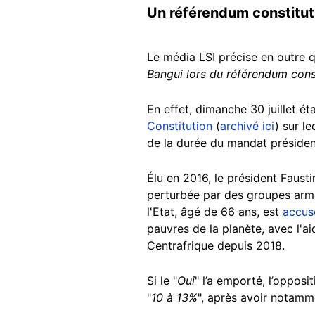
Un référendum constitut
Le média LSI précise en outre
Bangui lors du référendum const
En effet, dimanche 30 juillet é
Constitution
(
archivé ici
) sur l
de la durée du mandat président
Élu en 2016, le président Faust
perturbée par des groupes armés
l'Etat, âgé de 66 ans, est
accus
pauvres de la planète, avec l'a
Centrafrique depuis 2018.
Si le "
Oui
" l’a emporté, l’oppos
"
10 à 13%
", après avoir notamm