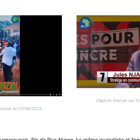
Image
Capture d'écran sur 
cebook du 07/08/2023.
camerounais, fils de Pius Njawe, lui-même journaliste et fo