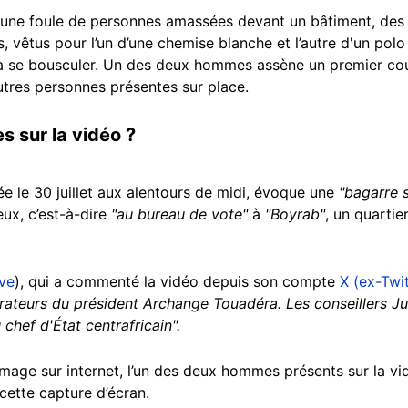
ne foule de personnes amassées devant un bâtiment, des mil
 vêtus pour l’un d’une chemise blanche et l’autre d'un pol
 se bousculer. Un des deux hommes assène un premier coup
autres personnes présentes sur place.
 sur la vidéo ?
iée le 30 juillet aux alentours de midi, évoque une
"bagarre 
eux, c’est-à-dire
"au bureau de vote"
à
"Boyrab"
, un quarti
ive
), qui a commenté la vidéo depuis son compte
X (ex-Twit
rateurs du président Archange Touadéra. Les conseillers Jule
chef d'État centrafricain".
image sur internet, l’un des deux hommes présents sur la v
ette capture d’écran.