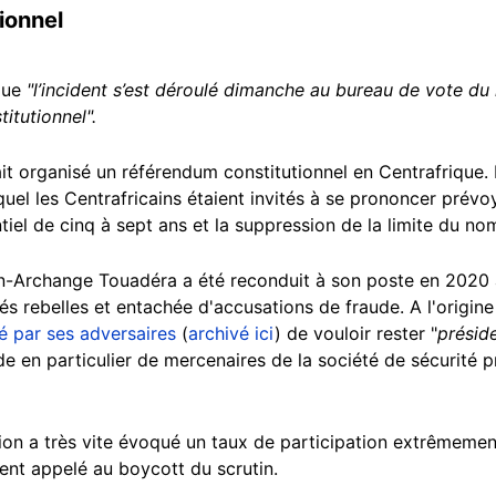
ionnel
 que
"l’incident s’est déroulé dimanche au bureau de vote d
itutionnel".
tait organisé un référendum constitutionnel en Centrafrique.
equel les Centrafricains étaient invités à se prononcer pré
iel de cinq à sept ans et la suppression de la limite du n
in-Archange Touadéra a été reconduit à son poste en 2020 à
 rebelles et entachée d'accusations de fraude. A l'origine
é par ses adversaires
(
archivé ici
) de vouloir rester "
préside
ide en particulier de mercenaires de la société de sécurité
ition a très vite évoqué un taux de participation extrêmemen
ent appelé au boycott du scrutin.