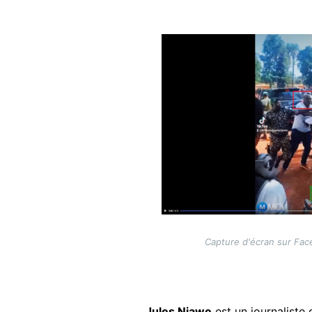
Image
Capture d'écran sur Fa
Jules Njawe
est un journaliste 