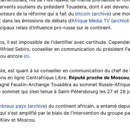
rvents soutiens du président Touadera, dont il est devenu un 
oteurs de la réforme qui a fait du
bitcoin
(
archive
) une mon
nt dans les émissions de débats d’
Afrique Média TV
(
archivé 
ipaux relais d’influence pro-russe sur le continent.
s, il est impossible de l'identifier avec certitude. Cependa
e Wilfried Sebiro, conseiller en communication du président 
ou encore
ici
.
ste, est quant à lui conseiller en communication du chef de 
ions en ligne Centrafrique Libre.
Réputé proche de Moscou
agné Faustin-Archange Touadéra au sommet Russie-Afrique 
e sommet qui s’est tenue à Saint-Pétersbourg les 27 et 28 ju
mbreux pays
(
archive
) du continent africain, a entamé depu
ui s'est amplifié par le biais de l'intervention du groupe p
 Kiev et Moscou.