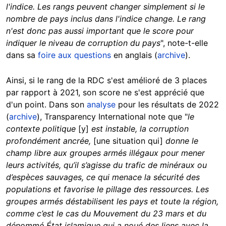
l'indice. Les rangs peuvent changer simplement si le
nombre de pays inclus dans l'indice change. Le rang
n'est donc pas aussi important que le score pour
indiquer le niveau de corruption du pays
", note-t-elle
dans sa
foire aux questions
en anglais (
archive
).
Ainsi, si le rang de la RDC s'est amélioré de 3 places
par rapport à 2021, son score ne s'est apprécié que
d'un point. Dans son
analyse
pour les résultats de 2022
(
archive
), Transparency International note que "
le
contexte politique
[y]
est instable, la corruption
profondément ancrée,
[une situation qui]
donne le
champ libre aux groupes armés illégaux pour mener
leurs activités, qu’il s’agisse du trafic de minéraux ou
d’espèces sauvages, ce qui menace la sécurité des
populations et favorise le pillage des ressources. Les
groupes armés déstabilisent les pays et toute la région,
comme c’est le cas du Mouvement du 23 mars et du
dénommé État islamique qui a noué des liens avec la