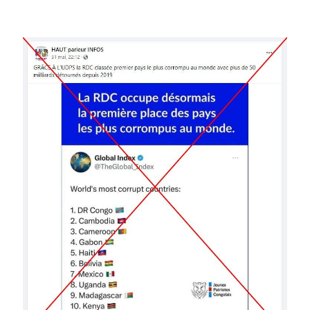
Image