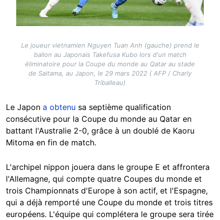
Le joueur vietnamien Nguyen Tuan Anh (gauche) prend le
ballon au Japonais Takefusa Kubo lors d'un match
éliminatoire pour la Coupe du monde au Qatar au stade
de Saitama, au Japon, le 29 mars 2022 ( AFP / Charly
Triballeau)
Le Japon
a obtenu
sa septième qualification
consécutive pour la Coupe du monde au Qatar en
battant l'Australie 2-0, grâce à un doublé de Kaoru
Mitoma en fin de match.
L'archipel nippon jouera dans le groupe E et affrontera
l'Allemagne, qui compte quatre Coupes du monde et
trois Championnats d'Europe à son actif, et l'Espagne,
qui a déjà remporté une Coupe du monde et trois titres
européens. L'équipe qui complétera le groupe sera tirée