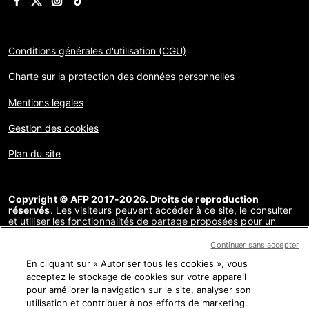
Conditions générales d'utilisation (CGU)
Charte sur la protection des données personnelles
Mentions légales
Gestion des cookies
Plan du site
Copyright © AFP 2017-2026. Droits de reproduction
réservés
. Les visiteurs peuvent accéder à ce site, le consulter
et utiliser les fonctionnalités de partage proposées pour un
usage personnel. Sous cette seule réserve, toute reproduction,
communication au public, distribution de tout ou partie du
Continuer sans accepter
contenu de ce site, par quelque moyen et à quelque fin que ce
En cliquant sur « Autoriser tous les cookies », vous
soit, sans licence spécifique signée avec l’AFP, est interdite. Les
éléments analysés dans le cadre de chaque factuel sont
acceptez le stockage de cookies sur votre appareil
présentés ou font l’objet de liens dans la mesure nécessaire à la
pour améliorer la navigation sur le site, analyser son
bonne compréhension de la vérification de l’information
utilisation et contribuer à nos efforts de marketing.