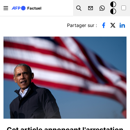
Aller au contenu principal
Mode
Factuel
Search
sombre
Onglets principaux
Partager sur :
Cet article annonçant l'arrestation