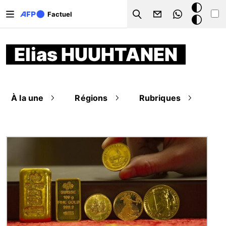
Aller au contenu principal
Mode
Factuel
Search
sombre
Elias HUUHTANEN
À la une
Régions
Rubriques
Image