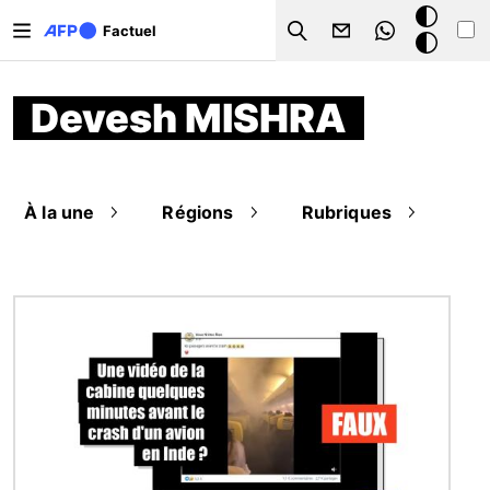
Aller au contenu principal
Mode
Factuel
Search
sombre
Devesh MISHRA
À la une
Régions
Rubriques
Image