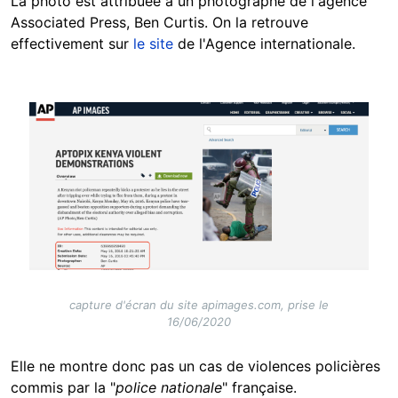
La photo est attribuée à un photographe de l'agence
Associated Press, Ben Curtis. On la retrouve
effectivement sur
le site
de l'Agence internationale.
Image
capture d'écran du site apimages.com, prise le
16/06/2020
Elle ne montre donc pas un cas de violences policières
commis par la "
police nationale
" française.