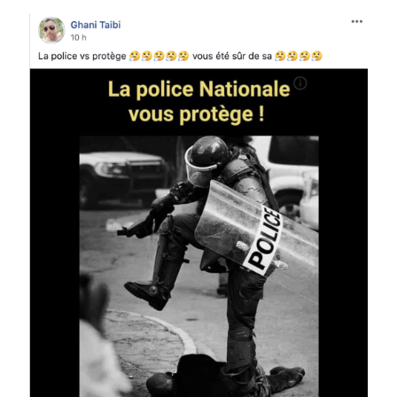
Image