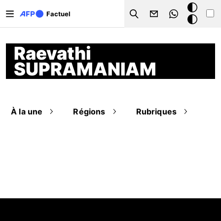
Aller au contenu principal
Mode
Factuel
Search
sombre
Raevathi
SUPRAMANIAM
À la une
Régions
Rubriques