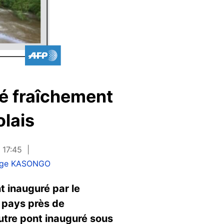
té fraîchement
olais
 17:45
ge KASONGO
t inauguré par le
u pays près de
 autre pont inauguré sous