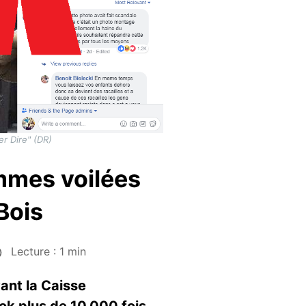
r Dire" (DR)
mmes voilées
Bois
Lecture : 1 min
ant la Caisse
ok plus de 10.000 fois