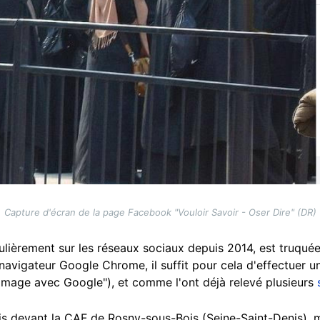
Capture d'écran de la page Facebook "Vouloir Savoir - Oser Dire" (DR)
ulièrement sur les réseaux sociaux depuis 2014, est truqu
avigateur Google Chrome, il suffit pour cela d'effectuer un 
 image avec Google"), et comme l'ont déjà relevé plusieurs
pris devant la CAF de Rosny-sous-Bois (Seine-Saint-Denis),