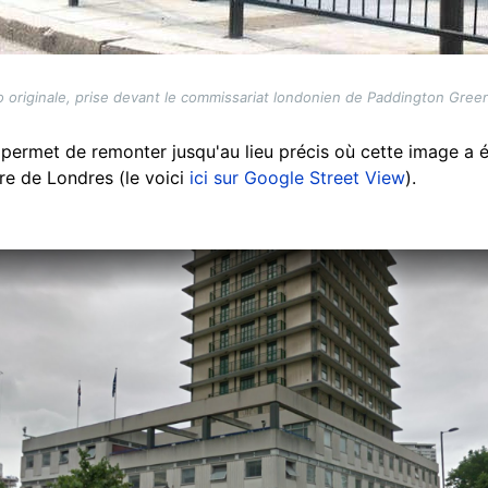
 originale, prise devant le commissariat londonien de Paddington Gree
permet de remonter jusqu'au lieu précis où cette image a é
re de Londres (le voici
ici sur Google Street View
).