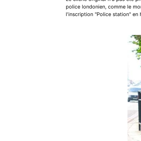
police londonien, comme le mon
l'inscription "Police station" en
Image