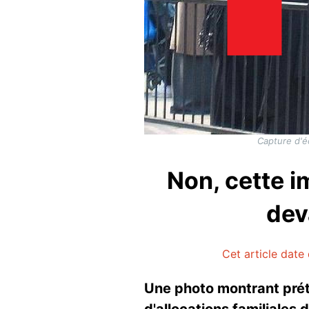
Capture d'é
Non, cette 
dev
Cet article date
Une photo montrant pré
d'allocations familiales