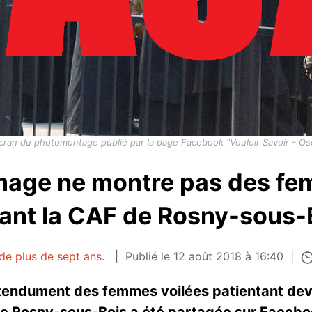
cran du photomontage publié par la page Facebook "Vouloir Savoir - Ose
image ne montre pas des fe
ant la CAF de Rosny-sous-
 de plus de sept ans.
Publié le 12 août 2018 à 16:40
tendument des femmes voilées patientant dev
 de Rosny-sous-Bois a été partagée sur Facebo