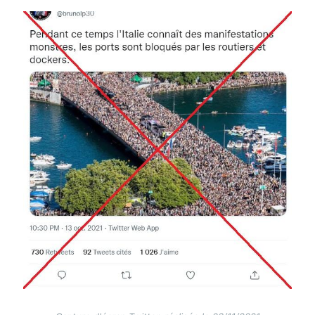
Image